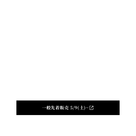
TOP
ABOUT
NEWS
CONCERT
CAST
DIGITAL ALBUM
Produced by
©indi inc. All Rights Reserved.
一般先着販売 5/9(土)~