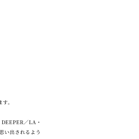
ます。
 DEEPER／LA・
が思い出されるよう