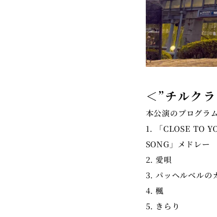
＜”チルク
本公演のプログラ
1. 「CLOSE TO
SONG」メドレー
2. 愛唄
3. パッヘルベルの
4. 楓
5. きらり