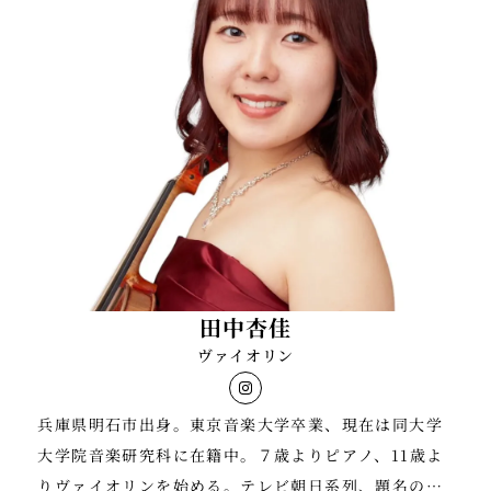
テット・ソレイユを結成。第7回仏・ボルドー国際弦楽
四重奏コンクール 特別賞を受賞。第24回リゾナーレ室
内楽セミナー優秀賞受賞。2012年度サルビアホールレ
ジデントアーティスト。サントリーホール室内楽アカ
デミー第二期フェロー。2014年度サントミューゼレジ
デントアーティスト。
若林顕、カルミナ・クァルテット、クァルテット・エ
クセルシオ、ラデク・バボラーク諸氏と共演。現在は
ソロ、室内楽やオーケストラで演奏活動の他、アーテ
ィストのサポートやレコーディング等多方面で活躍し
ている。
田中杏佳
ヴァイオリン
兵庫県明石市出身。東京音楽大学卒業、現在は同大学
大学院音楽研究科に在籍中。７歳よりピアノ、11歳よ
りヴァイオリンを始める。テレビ朝日系列、題名のな