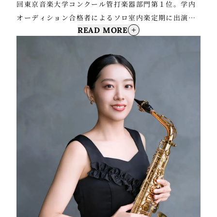
回東京音楽大学コンクール管打楽器部門第１位。学内
オーディション合格者によるソロ室内楽定期に出演。
READ MORE
2007年〜2010年、兵庫県立芸術文化センター管弦楽
団に在籍。2011年9月〜2012年4月まで新日本フィル
ハーモニー交響楽団契約団員を務める。アフィニス夏
の音楽祭に参加。これまでに、霧生吉秀、水谷上総、
太田茂、故・菅原眸、Mor.Biron各氏に師事。