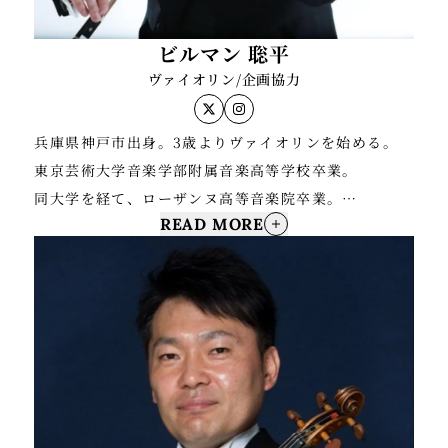
ィング、フィギュアスケートの 浅田真央選手がプログ
ラムに使用した「カプリース」、NHK朝の連続テレビ
ビルマン 聡平
小説「梅ちゃん先生」の演奏を担当。
ヴァイオリン/企画協力
2006年 ポーランド大使館でショパン作品を演奏 2010
兵庫県神戸市出身。3歳よりヴァイオリンを始める。
年 ショパン生誕200年記念・NHKカルチャー主催のワ
東京芸術大学音楽学部附属音楽高等学校卒業。
ルシャワ交流祭 ツアーに参加、ワルシャワ・パリにて
同大学を経て、ローザンヌ高等音楽院卒業。
ショパンを演奏し喝采を浴びる。2011年 NHKラジオ
READ MORE
同大学院修士課程修了。
第2文化講演会「ショパンとその時代」に出演 2012年
ローザンヌ（スイス）において Sinfonietta de
スペインのマヨルカ島、スイスツアーを開催 2014年
Lausanne アカデミー課程修了。
ブラジル・サンパウロにて海外初の「ピアノ・オペラ
ファイナル ファンタジー」(国際交流基金主催)コンサ
8歳で京都音楽コンクール金賞奨励賞
ートに出演 2015年・2016年「ピアノ・オペラ ファイ
全日本学生音楽コンクール第3位入賞
ナルファンタジー」ワールドツアー、パリ・ブリュッ
日本演奏家コンクール優勝
セル・ストックホルム・ロンドン・台湾・韓国・香
ＹＢＰ国際コンクール優勝
港・シンガポール・ブラジル・メキシコ・ニューヨー