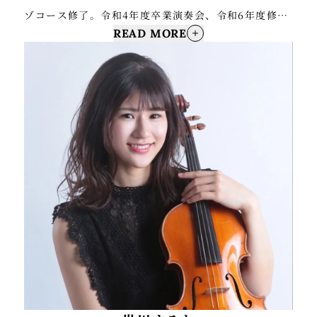
ゾコース修了。令和4年度卒業演奏会、令和6年度修士
READ MORE
課程修了生新人演奏会に出演。
SAKURA JAPAN MUSIC COMPETITION 2021ヴ
ィオラ部門にて3位入賞。
これまでにヴィオラを恵谷真紀子、渡邉信一郎、坂口
弦太郎の各氏に師事。
現在は室内楽やオーケストラでの客演、ライブサポー
ト、武蔵野音楽大学研修員として演奏活動を行う。