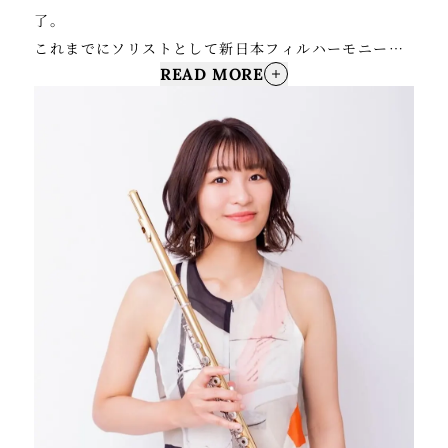
了。
これまでにソリストとして新日本フィルハーモニー交
READ MORE
響楽団、東京フィルハーモニー交響楽団と共演。
宮崎国際音楽祭や東京・春・音楽祭など様々な音楽祭
へ参加。
コントラバスを黒木岩寿、時津りか、永島義男、吉浦
勝喜の各氏に師事。
現在新日本フィル コントラバス・フォアシュピーラー
奏者。東京音楽大学吹奏楽アカデミー非常勤講師。