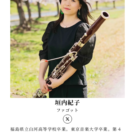
ト奏者 及び THE ORCHESTRA JAPAN に在籍中。
垣内紀子
ファゴット
福島県立白河高等学校卒業。東京音楽大学卒業。第４