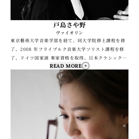
ア）など国内外の音楽祭に参加。マロカンパニーのメ
ンバーとして演奏活動を行うほか、東京交響楽団にお
いてゲストコンサートマスターを務めるなど、ソロ、
戸島さや野
室内楽、オーケストラの各分野で研鑽を積む。
ヴァイオリン
東京藝術大学音楽学部を経て、同大学院修士課程を修
東京藝術大学音楽学部附属音楽高等学校を経て、東京
了。2008 年フライブルク音楽大学ソリスト課程を修
藝術大学音楽学部器楽科ヴァイオリン専攻卒業。これ
了、ドイツ国家演 奏家資格を取得。日本クラシック音
までにヴァイオリンを瀬戸瑤子、保井頌子、清水髙
READ MORE
楽コンクール高校の部全国 大会第 2 位( 1位なし)、シ
師、篠崎史紀、三上亮、尾池亜美、ダニエル・ゲーデ
ュポア国際コンクール最優秀現代 曲演奏賞などを受
の各氏に、ヴィオラを市坪俊彦氏に師事。サントリー
賞。 帰国後、バッハの無伴奏ヴァイオリン ソナタと
ホール室内楽アカデミー第7期・第8期フェロー、プロ
パルティータの全曲演奏会などをはじめ、無伴奏作品
ジェクトQ第20章・第22章・第23章フェロー。2019
を中心としたプログラムでリサイタルを多数開催。
年度～2021年度ヤマハ音楽奨学支援制度奨学生、
2014年には CD「三つの声」を発表。2015年よりジ
2022・2023年度日本演奏連盟／宗次エンジェル基金
ャズ、レゲエのピアニ スト、加藤あやとのデュオ・コ
新進演奏家支援制度奨学生、第34回・第35回松尾学術
ンサートシリーズ「92の行方」 をスタート。知られざ
振興財団奨学生。
る作品の紹介や、クラシック音楽 の新 たな可能性の