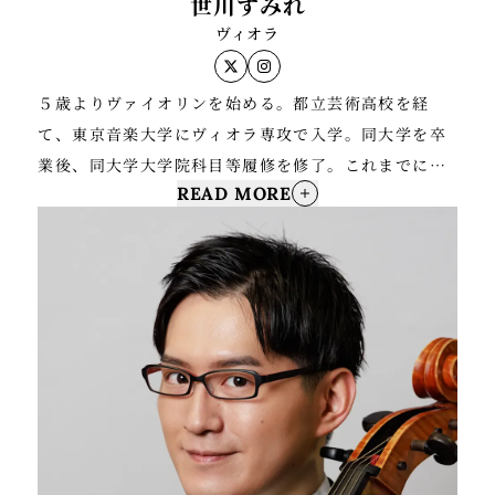
世川すみれ
ヴィオラ
５歳よりヴァイオリンを始める。都立芸術高校を経
て、東京音楽大学にヴィオラ専攻で入学。同大学を卒
業後、同大学大学院科目等履修を修了。これまでにヴ
READ MORE
ィオラを百武由紀氏に師事。
2014〜2016年バイエルン州立青少年オーケストラ夏
季・冬季プロジェクトに参加。
現在はフリー奏者として室内楽やオーケストラ、アー
ティストのライブサポートやミュージカル、レコーデ
ィングでの演奏等、多方面で演奏活動を行う。おーけ
すとら・ぴとれ座団員。Quartet Paradoxメンバー。