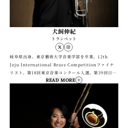
犬飼伸紀
トランペット
TOP
ABOUT
NEWS
CONCERT
CAST
岐阜県出身。東京藝術大学音楽学部を卒業。12th
DIGITAL ALBUM
Jeju International Brass Competitionファイナ
リスト。第18回東京音楽コンクール入選。第39回日本
READ MORE
管打楽器コンクール第2位。第93回日本音楽コンクー
ル第3位。
Produced by
©indi inc. All Rights Reserved.
トランペットを本間千也、栃本浩規、佐藤友紀、古田
俊博、菊本和昭、杉木峯夫の各氏に師事。千葉交響楽
団を経て現在、日本フィルハーモニー交響楽団副首席