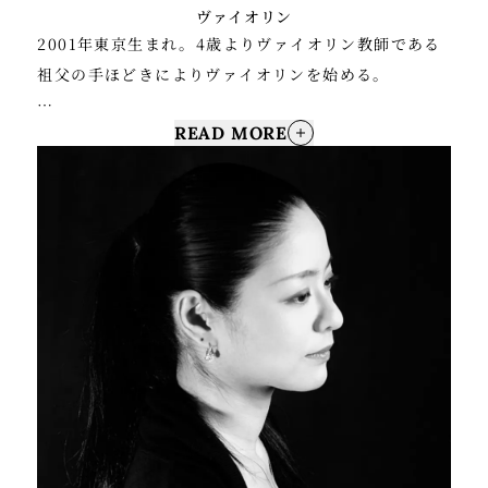
ヴァイオリン
2001年東京生まれ。4歳よりヴァイオリン教師である
祖父の手ほどきによりヴァイオリンを始める。
READ MORE
第13回ウィーン・ベートーヴェン国際ヴァイオリンコ
ンクール第1位、第2回ナウエンチュフ国際ヴァイオリ
ンコンクール（ポーランド）第1位、第67回全日本学
生音楽コンクール小学校の部東京大会第2位・全国大会
第2位、第70回同コンクール中学校の部東京大会第2
位、岐阜弦楽器国際コンクール第1位、日本演奏家コン
クール第1位。
これまでに自由が丘クラシック音楽祭、北九州国際音
楽祭、木曽音楽祭、東京・春・音楽祭、とやま室内楽
フェスティバル、Singapore Violin Festival（シン
ガポール）、Ost-West Musik Fest（オーストリ