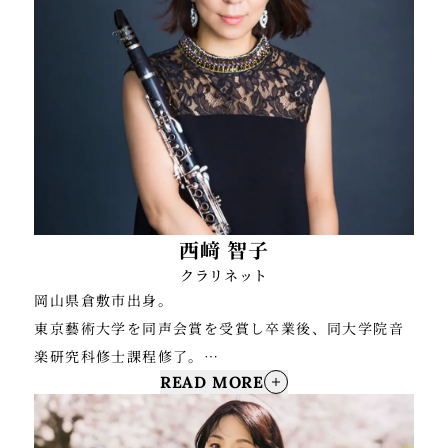
演。スタジオミュージシャンとしてもライブのサポー
トや、映画、アニメ、ゲーム等の録音に参加。東宝ミ
ュージカルの音楽にも数作品携わる。アウトリーチ活
動にも積極的に取り組み、墨田区内から全国各地、幅
広く小学校や公共施設を訪れ、リードを5分で作りそ
の場で演奏するデモンストレーションが大人気。
西﨑 智子
クラリネット
岡山県倉敷市出身。
東京藝術大学を同声会賞を受賞し卒業後、同大学院音
楽研究科修士課程修了。
READ MORE
これまでにクラリネットを熊澤利紀、山本正治、鈴木
良昭、磯部周平、村井祐児の各氏に師事。
現在 岡山フィルハーモニック管弦楽団首席クラリネッ