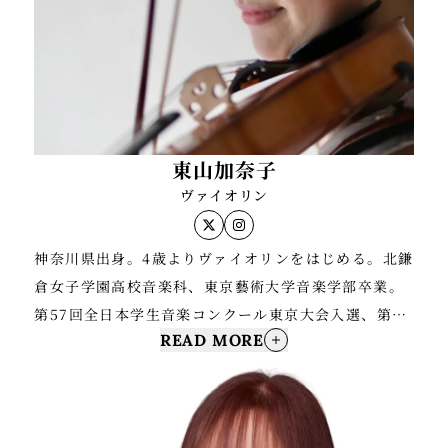
探求に力を注いでいる。横浜シンフォニエッタメンバ
現在はカルテット風雅のメンバーとしても活動し、
ー。これまでに佐々木はるる、瀬戸 瑶子、浦川宣也、
2026年第12回大阪国際室内楽コンクールにおいて日本
和波孝禧、ニコラス・チュマチェンコの各氏に師事。
人団体として過去最高位となる第2位を獲得、併せてボ
ルドー弦楽四重奏フェスティバル賞を受賞。第13回秋
吉台音楽コンクール室内楽（弦楽四重奏）部門第1位お
東山加奈子
よびベートーヴェン賞、山口県知事賞（グランプ
ヴァイオリン
リ）、第5回宗次ホール弦楽四重奏コンクール第1位お
よびベートーヴェン・オマージュ賞を受賞するなど、
神奈川県出身。4歳よりヴァイオリンをはじめる。北鎌
国内主要コンクールで高い評価を得ている。2025年度
倉女子学園高校音楽科、東京藝術大学音楽学部卒業。
第35回青山音楽賞バロックザール賞受賞。
第57回全日本学生音楽コンクール東京大会入選、第13
READ MORE
回日本クラシック音楽コンクール入賞。これまでに瀧
川美穂子、稲垣美奈子、山岡耕筰、山岡みどり、前澤
均、清水髙師の各氏に師事。
2004年、東京藝術大学在学中に弦楽四重奏団のクァル