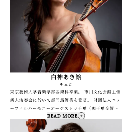
白神あき絵
チェロ
東京藝術大学音楽学部器楽科卒業。 市川文化会館主催
新人演奏会に於いて部門最優秀を受賞。 財団法人ニュ
ーフィルハーモニーオーケストラ千葉（現千葉交響楽
READ MORE
団）に7年間在籍。
退団後は室内楽、オーケストラなどのクラッシックだ