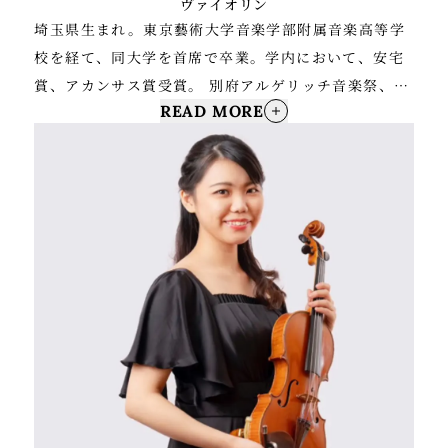
ヴァイオリン
埼玉県生まれ。東京藝術大学音楽学部附属音楽高等学
校を経て、同大学を首席で卒業。学内において、安宅
賞、アカンサス賞受賞。 別府アルゲリッチ音楽祭、第
READ MORE
17回アフィニス夏の音楽祭など、国内外の音楽祭に参
加、出演している。また、2014年8月より一年間ウィ
ーンにて研鑽を積む。 現在、東京都交響楽団第一ヴァ
イオリン副首席奏者として活躍し、ソロ、室内楽にお
いても意欲的に取り組んでいる。