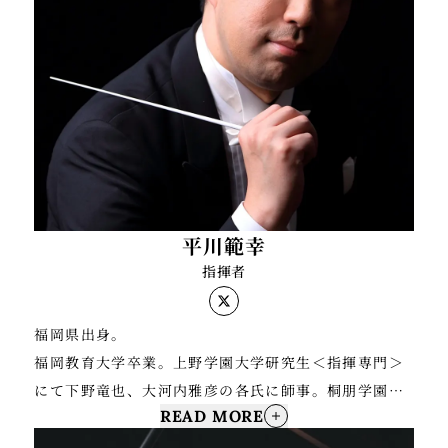
平川範幸
指揮者
福岡県出身。
福岡教育大学卒業。上野学園大学研究生＜指揮専門＞
にて下野竜也、大河内雅彦の各氏に師事。桐朋学園大
READ MORE
学オープンカレッジにて、黒岩英臣、沼尻竜典の各氏
に師事。