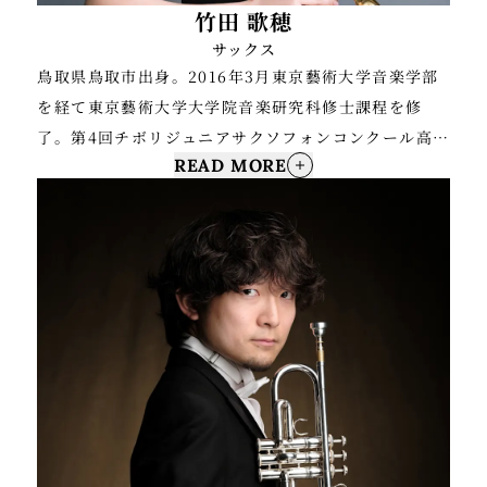
竹田 歌穂
サックス
鳥取県鳥取市出身。2016年3月東京藝術大学音楽学部
を経て東京藝術大学大学院音楽研究科修士課程を修
了。第4回チボリジュニアサクソフォンコンクール高校
READ MORE
の部第1位、第2回鳥取県クラシックアーティストオー
ディション《管打楽器の部》第1位、第31回日本管打
楽器コンクール第5位、市川市文化振興財団第31回新
人演奏家コンクール管打楽器の部優秀賞(第2位)など多
数受賞。また第11回日本サクソフォン協会新人演奏会
や、平成27年度東京藝術大学室内楽試験により木曜コ
ンサートに選抜され出演。2025年にはハクジュホール
にてバリトンサクソフォンリサイタルを開催、好評を
博す。
これまでに原ひとみ、大城正司、須川展也、林田祐和
の各氏に師事。