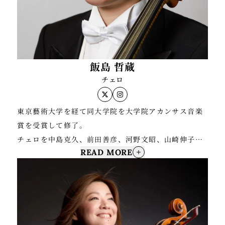
飯島 哲蔵
チェロ
東京藝術大学を経て同大学院を大学院アカンサス音楽
賞を受賞して修了。
チェロを中島克久、前田善彦、河野文昭、山崎伸子、
READ MORE
上森祥平の各氏に師事。ベルリンにてマルクス・ニコ
シュのもとで研鑽を積む。
第10回ビバホールチェロコンクール井上賞、ザルツブ
ルク=モーツァルト国際室内楽コンクール2017第1位。
現在、新日本フィルハーモニー交響楽団チェロ奏者。