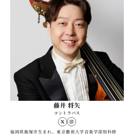
けでなく、劇団四季オペラ座の怪人、ライオンキング
など多数のミュージカル作品や、スタジオレコーディ
ングなど様々なジャンルで活動の幅を広げている
これまでにチェロを伊藤耕司、三木敬之各氏に、室内
楽を岡山潔、植田克己、本荘玲子各氏に師事。
藤井 将矢
コントラバス
福岡県飯塚市生まれ。東京藝術大学音楽学部別科修