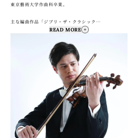
東京藝術大学作曲科卒業。
フ・ハルトマンやクラリネット奏者のヴェンツェル・
フックス、ホルン奏者のシュテファン・ドゥ・ルヴァ
主な編曲作品「ジブリ・ザ・クラシック
ル・イェジエンスキーの各氏らと共演する。
READ MORE
ス」/Xbox360「ブルードラゴン」/「ロスト・オデッ
これまでに、東京シティ・フィルハーモニック管弦楽
セイ」/「【DS版】ファイナルファンタジーIII」オー
団、大阪交響楽団、オーケストラ・アンサンブル金
プニング/「グイン サーガ」/「キングダムハーツ・ピ
沢、仙台フィルハーモニー管弦楽団、千葉交響楽団、
アノコレクションズ」/「浅田舞&真央 スケーティン
九州交響楽団、東京混声合唱団、広島ウインドオーケ
グ・ミュージック2009-10 カプリース」/「ファイナ
ストラなどを指揮する。また、各地のジュニアオーケ
ルファンタ ジーPIANO OPERA I / II / III、IV / V
ストラや学生オーケストラ、吹奏楽団、合唱団を指揮
/ VI、VII / VIII / IX」/「ファイナル ファンタジー
する。
オーケストラアルバム」/「Distant Worlds music
2016年度より2020年度まで、仙台ジュニアオーケス
from FINAL FANTASYコンサート」/「memoria!/
トラ音楽監督を務める。
下村陽子25周年ベストアルバム」/Apple
2024年に大阪交響楽団、九州交響楽団それぞれの主催
Arcade「ファンタジアン」オーケストラピアニスト
公演を指揮する。
として東京交響楽団、日本フィルハーモニーとの共
演、映画・TVコマーシャル音楽のピアノ演奏レコーデ