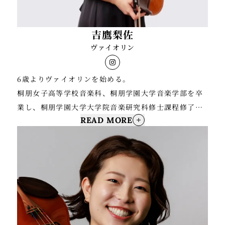
吉鷹梨佐
ヴァイオリン
6歳よりヴァイオリンを始める。
桐朋女子高等学校音楽科、桐朋学園大学音楽学部を卒
業し、桐朋学園大学大学院音楽研究科修士課程修了。
READ MORE
新日本フィルハーモニー交響楽団の第１ヴァイオリン
契約団員を経て、現在フリーランスとして活動中。
第17回日本演奏家コンクール第3位。第12回セシリア
国際音楽コンクール室内楽部門第2位。
桐朋学園大学成績優秀者によるStudent's concert、
室内楽演奏会に出演。
これまでにヴァイオリンを須貝万紀、久保良治の各氏
に師事。室内楽を山﨑伸子、三瀬和朗、藤井一興、磯