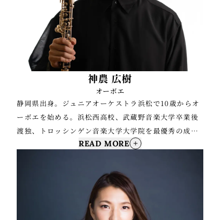
第9回かわさき産業親善大使。
神農 広樹
オーボエ
静岡県出身。ジュニアオーケストラ浜松で10歳からオ
ーボエを始める。浜松西高校、武蔵野音楽大学卒業後
渡独、トロッシンゲン音楽大学大学院を最優秀の成績
READ MORE
で修了。大学院修了後帰国し、兵庫芸術文化センター
管弦楽団オーボエ奏者を経て現在、新日本フィルハー
モニー交響楽団首席オーボエ奏者。第91回日本音楽コ
ンクール第2位、その他受賞多数。
新日本フィルでの演奏活動をはじめとして日本全国の
オーケストラに定期的にゲスト首席オーボエとして客