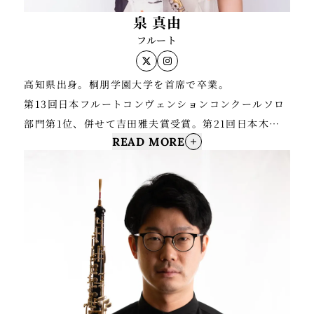
泉 真由
フルート
高知県出身。桐朋学園大学を首席で卒業。
第13回日本フルートコンヴェンションコンクールソロ
部門第1位、併せて吉田雅夫賞受賞。第21回日本木管
READ MORE
コンクール第2位。
これまでに3枚のCDをリリース。レコード芸術特選
盤。全国各地とパリでリサイタルツアーを行い好評を
得る。
日本コロムビアOpus oneシリーズ”月に憑かれたピエ
ロ”に参加。
2019年より琉球フィル客演首席フルート奏者。
桐朋学園大学、洗足学園音楽大学、東邦音楽大学で非
常勤講師を務め、後進の育成にも力を入れている。