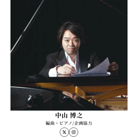
音楽理論を中原達彦氏に、ピアノを田中美江氏に師
事。
東京音楽大学特別講座にて、パーヴォ・ヤルヴィの指
揮公開マスタークラスを受講。その模様がNHK「クラ
シック音楽館」にて放送される。
新日鉄住金文化財団指揮研究員として、紀尾井シンフ
ォニエッタ東京、東京フィルハーモニー交響楽団の下
で活動する。その後東京シティ・フィルハーモニック
管弦楽団指揮研究員として、宮本文昭、飯守泰次郎、
矢崎彦太郎の各氏をはじめとする指揮者の下で研鑽を
積む。
2016年、サントリーホールで開催された「こどもたち
のコンサート」特別公演にて、ウィーン・フィルのメ
中山 博之
ンバーと仙台ジュニアオーケストラの合同演奏を指揮
編曲・ピアノ/企画協力
する。同年、浜松フィルハーモニー管弦楽団の演奏会
にて、ベルリン・フィルのオーボエ奏者、クリスト