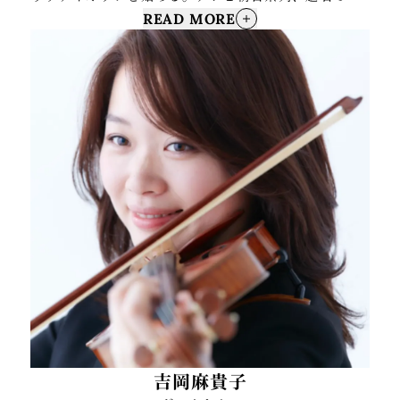
READ MORE
い音楽会『題名プロ塾』第4弾に出演。第7回日本バッ
ハコンクール全国大会金賞、神戸地区大会審査員特別
賞受賞。第6回津山コンクール優秀賞、第21回万里の
長城杯国際音楽コンクール第4位、第22回長江杯国際
音楽コンクール第3位、第87回東京国際芸術協会新人
演奏会オーディションに合格し、新人演奏会に出演。
これまでに嶽崎 あき子、神尾真由子、荒井英治、横山
俊朗に師事。ヴィオラを大野かおるに師事。現在はレ
コーディング、アーティストサポート、講師など幅広
い分野で活動中。
吉岡麻貴子