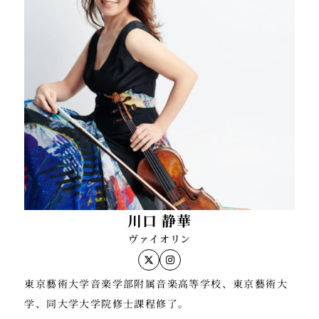
ワ、イスタンブール、パリ等ヨーロッパ各地において
https://www.youtube.com/channel/UCMx60HYcw1
演奏会、ツアーを行う。
現在YAMATO String Quartetメンバー。尚美ミュー
これまでに山本彰、工藤千博、澤和樹、清水高師、ピ
ジックカレッジ非常勤講師。またフリーランスのヴァ
エール・アモイアル各氏に師事。
桐朋学園芸術短期大学非常勤講師、NHK、読売カルチ
イオリニストとして国内主要オーケストラのゲストコ
ャー講師。
ンサートマスター、またスタジオミュージシャンとし
現在、新日本フィルハーモニー交響楽団2ndヴァイオ
ても様々なアーティストのLIVEやTVのサポート 映画
リン首席奏者。
ドラマ ゲーム CMなどのレコーディングに参加。 そ
ソロコンサートや室内楽等、多数のコンサートに出演
の他東京オペラシティでのリサイタルや 、各地のオー
している。
ケストラと協奏曲等を共演するなどソリストとしても
またスタジオミュージシャンとしても、これまでに
幅広く活動する。これまでに、浅川 多美子 鷲見 康郎
様々なアーティストのレコーディングやツアーに参加
澤 和樹 小林 健次の各氏に師事。
川口 静華
。
2025年4月よりグランドフィルハーモニック東京コン
ヴァイオリン
TVコマーシャルやドラマ 映画 ゲーム音楽などのレコ
サートマスターに就任。
ーディングにも多数参加。
東京藝術大学音楽学部附属音楽高等学校、東京藝術大
学、同大学大学院修士課程修了。