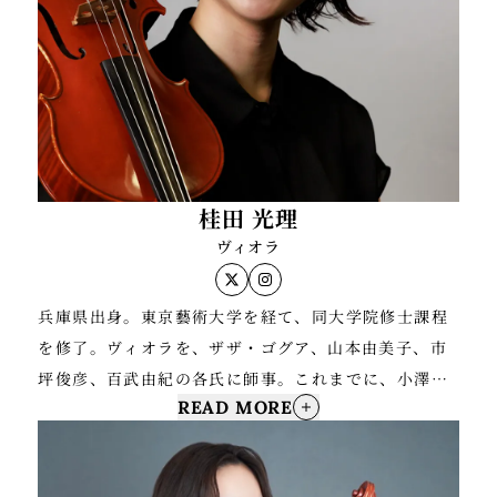
村和英の各氏に師事。
桂田 光理
ヴィオラ
兵庫県出身。東京藝術大学を経て、同大学院修士課程
を修了。ヴィオラを、ザザ・ゴグア、山本由美子、市
坪俊彦、百武由紀の各氏に師事。これまでに、小澤征
READ MORE
爾音楽塾オペラプロジェクト、ウィーン国立音楽大学
サマーセミナー、ル・ポン国際音楽祭等に参加、演奏
会出演。第16回日本演奏家コンクール弦楽器部門第一