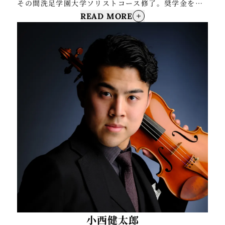
その間洗足学園大学ソリストコース修了。奨学金を得
READ MORE
て米国コロラド州アスペン音楽祭に参加。 大曲新人音
楽祭総合グランプリ。 第5回江藤俊哉ヴァイオリンコ
ンクール第2位入賞等。アンサンブルノマドのレギュラ
ーゲスト奏者としてはこれまでにメキシコ「グァナフ
ァト音楽祭」「国際現代音楽祭」他、海外の音楽祭へ
の出演や数々の初演、録音などに携わる。 現在はオー
ケストラの客演首席奏者や次席奏者、ソロ、室内楽、
また、学生時よりライオンキング等のミュージカルで
の演奏に携わって以来、数々のミュージカルや舞台演
目で演奏の他、様々なアーティストの楽曲や劇伴のレ
コーディング等、活動は多岐に渡り幅広く活躍してい
る。
小西健太郎