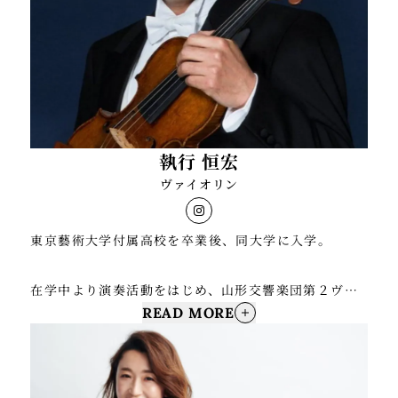
大阪国際コンクール第3位入賞
ク・ロサンゼルス公演に出演。2018年 東京白寿ホー
ルにて、中山博之個展を開催。2021年東京オリンピッ
墨田トリフォニーホール、八王子オリンパスホール、
ク2020の開会式において、オーケストラ編曲したファ
オペラシティ、日野市煉瓦ホール等でソロリサイタル
イナルファンタジー""勝利のファンファーレ""が使用
を開催し、好評を博す。
された。2022年10月から12月までNHKラジオ第2に
おいて、芸術その魅力「19世紀パリ音楽サロンへの
ソリストとして、
執行 恒宏
旅」が13回にわたり放送される。2023年2月シンガポ
故田中千香士氏 指揮 レボリューションアンサンブル
ヴァイオリン
ールにて、ファイナルファンタジーピアノリサイタル
矢野正浩氏 指揮 Grand Gala Orchestra OSAKA
にソリストとして出演。2024年10月岐阜県で行われた
Alexander Mayer氏 指揮 Sinfonietta de
国民文化祭開会式において、天皇皇后両陛下ご臨席の
東京藝術大学付属高校を卒業後、同大学に入学。
Lausanne
中、プッチーニ作曲トゥーランドットより「誰も寝て
中田延亮氏 指揮 新日本フィルハーモニー交響楽団
はならぬ」の室内楽編曲、ならびにピアノ演奏をす
在学中より演奏活動をはじめ、山形交響楽団第２ヴァ
等と共演。
る。
READ MORE
イオリン首席奏者に就任。後に同団コンサートマスタ
ーを2006年まで務める。 その後2023年7月までパシ
ピエール・アモイアル氏率いるCamerata de
現在スクエア・エニックス公式YouTubeにて、ファイ
フィックフィルハーモニア東京(旧東京ニューシティ管
Lausanneのメンバーとして、ローザンヌ、モスク
ナルファンタジー作品等を編曲・演奏。
弦楽団)コンサートマスターを務める。