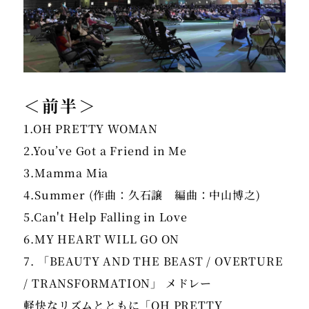
＜前半＞
1.OH PRETTY WOMAN
2.You’ve Got a Friend in Me
3.Mamma Mia
4.Summer (作曲：久石譲 編曲：中山博之)
5.Can't Help Falling in Love
6.MY HEART WILL GO ON
7. 「BEAUTY AND THE BEAST / OVERTURE
/ TRANSFORMATION」 メドレー
軽快なリズムとともに「OH PRETTY