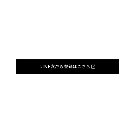
TOP
ABOUT
NEWS
CONCERT
CAST
DIGITAL ALBUM
Produced by
©indi inc. All Rights Reserved.
LINE友だち登録はこちら