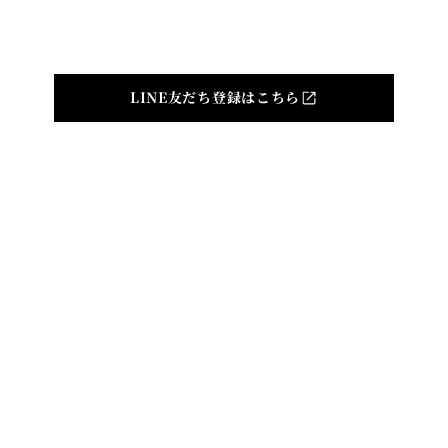
Produced by
©indi inc. All Rights Reserved.
LINE友だち登録はこちら