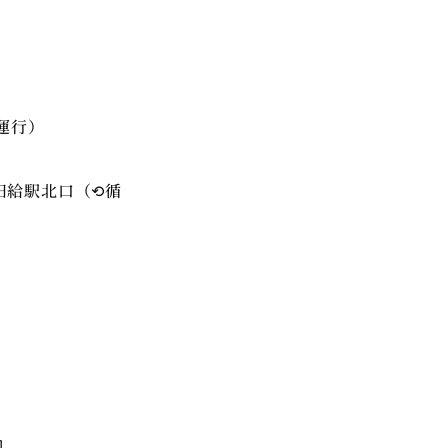
運行）
田給駅北口（⟲循
]