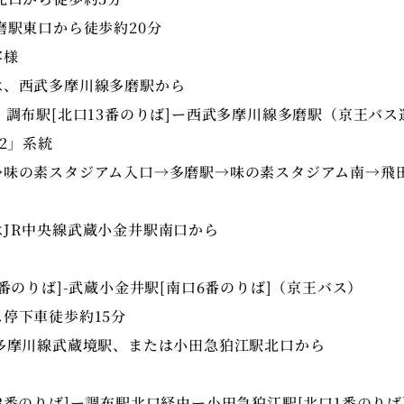
駅東口から徒歩約20分
客様
、西武多摩川線多磨駅から
調布駅[北口13番のりば]ー西武多摩川線多磨駅（京王バス
2」系統
味の素スタジアム入口→多磨駅→味の素スタジアム南→飛
JR中央線武蔵小金井駅南口から
番のりば]-武蔵小金井駅[南口6番のりば]（京王バス）
停下車徒歩約15分
多摩川線武蔵境駅、または小田急狛江駅北口から
番のりば]ー調布駅北口経由ー小田急狛江駅[北口1番のりば