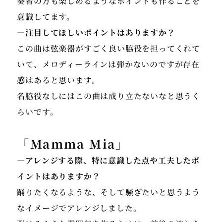
奏者の方も楽しめるようなポイントも作ることを
にソリストとして出演。2024年10月岐阜県で行われた
国民文化祭開会式において、天皇皇后両陛下ご臨席の
意識してます。
中、プッチーニ作曲トゥーランドットより「誰も寝て
―注目してほしいポイントはありますか？
はならぬ」の室内楽編曲、ならびにピアノ演奏をす
この曲は弦楽器がすごく良い脇役を担ってくれて
る。
いて、メロディーラインは弾かないのですが存在
感はあると思います。
現在スクエア・エニックス公式YouTubeにて、ファイ
名脇役なしにはこの曲は成り立たないなと思うく
ナルファンタジー作品等を編曲・演奏。
らいです。
https://www.youtube.com/channel/UCMx60HYcw1
「Mamma Mia」
桐朋学園芸術短期大学非常勤講師、NHK、読売カルチ
―アレンジする際、特に意識した点や工夫したポ
ャー講師。
イントはありますか？
踊りたくなるような、そして騒ぎたいと思うよう
なイメージでアレンジしました。