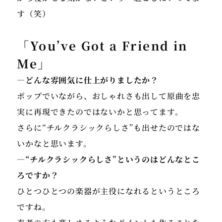
第2文化講演会「ショパンとその時代」に出演 2012年
す（笑）
スペインのマヨルカ島、スイスツアーを開催 2014年
ブラジル・サンパウロにて海外初の「ピアノ・オペラ
「You’ve Got a Friend in
ファイナル ファンタジー」(国際交流基金主催)コンサ
ートに出演 2015年・2016年「ピアノ・オペラ ファイ
Me」
ナルファンタジー」ワールドツアー、パリ・ブリュッ
―どんな雰囲気に仕上がりましたか？
セル・ストックホルム・ロンドン・台湾・韓国・香
ポップでいながら、おしゃれさも出して原曲を忠
港・シンガポール・ブラジル・メキシコ・ニューヨー
実に再現できたのではないかと思ってます。
ク・ロサンゼルス公演に出演。2018年 東京白寿ホー
ルにて、中山博之個展を開催。2021年東京オリンピッ
さらに“チルクラシックらしさ”も出せたのではな
ク2020の開会式において、オーケストラ編曲したファ
いかなと思います。
イナルファンタジー""勝利のファンファーレ""が使用
―“チルクラシックらしさ”というのはどんなとこ
された。2022年10月から12月までNHKラジオ第2に
ろですか？
おいて、芸術その魅力「19世紀パリ音楽サロンへの
ひとつひとつの楽器が主役になれるというところ
旅」が13回にわたり放送される。2023年2月シンガポ
ですね。
ールにて、ファイナルファンタジーピアノリサイタル