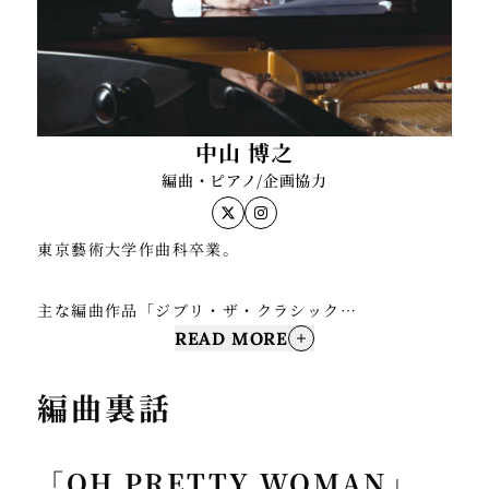
中山 博之
編曲・ピアノ/企画協力
東京藝術大学作曲科卒業。
主な編曲作品「ジブリ・ザ・クラシック
READ MORE
ス」/Xbox360「ブルードラゴン」/「ロスト・オデッ
セイ」/「【DS版】ファイナルファンタジーIII」オー
編曲裏話
プニング/「グイン サーガ」/「キングダムハーツ・ピ
アノコレクションズ」/「浅田舞&真央 スケーティン
グ・ミュージック2009-10 カプリース」/「ファイナ
「OH PRETTY WOMAN」