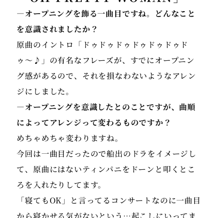
ルファンタ ジーPIANO OPERA I / II / III、IV / V
―オープニングを飾る一曲目ですね。どんなこと
/ VI、VII / VIII / IX」/「ファイナル ファンタジー
を意識されましたか？
オーケストラアルバム」/「Distant Worlds music
from FINAL FANTASYコンサート」/「memoria!/
原曲のイントロ「ドゥドゥドゥドゥドゥドゥド
下村陽子25周年ベストアルバム」/Apple
ゥ〜♪」の有名なフレーズが、すでにオープニン
Arcade「ファンタジアン」オーケストラピアニスト
グ感があるので、それを損なわないようなアレン
として東京交響楽団、日本フィルハーモニーとの共
ジにしました。
演、映画・TVコマーシャル音楽のピアノ演奏レコーデ
―オープニングを意識したとのことですが、曲順
ィング、フィギュアスケートの 浅田真央選手がプログ
によってアレンジって変わるものですか？
ラムに使用した「カプリース」、NHK朝の連続テレビ
めちゃめちゃ変わりますね。
小説「梅ちゃん先生」の演奏を担当。
今回は一曲目だったので船出のドラをイメージし
2006年 ポーランド大使館でショパン作品を演奏 2010
て、原曲にはないティンパニをドーンと叩くとこ
年 ショパン生誕200年記念・NHKカルチャー主催のワ
ろを入れたりしてます。
ルシャワ交流祭 ツアーに参加、ワルシャワ・パリにて
「寝てもOK」と言ってるコンサートなのに一曲目
ショパンを演奏し喝采を浴びる。2011年 NHKラジオ
から寝かせる気がないという…起こしにいってま