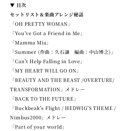
▼ 目次
セットリスト＆楽曲アレンジ秘話
「OH PRETTY WOMAN」
「You’ve Got a Friend in Me」
「Mamma Mia」
「Summer (作曲：久石譲 編曲：中山博之)」
「Can't Help Falling in Love」
「MY HEART WILL GO ON」
「BEAUTY AND THE BEAST /OVERTURE/
TRANSFORMATION」メドレー
「BACK TO THE FUTURE」
「Buckbeak's Flight / HEDWIG'S THEME /
Nimbus2000」メドレー
「Part of your world」