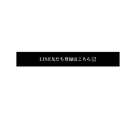
DIGITAL ALBUM
Produced by
©indi inc. All Rights Reserved.
LINE友だち登録はこちら