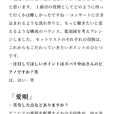
2006年 ポーランド大使館でショパン作品を演奏 2010
と思います。 １曲目の役割としてどのように持っ
年 ショパン生誕200年記念・NHKカルチャー主催のワ
て行くかは難しかったですね… コンサートに引き
ルシャワ交流祭 ツアーに参加、ワルシャワ・パリにて
込まれるような流れ作りと、もっと聴きたいと思
ショパンを演奏し喝采を浴びる。2011年 NHKラジオ
第2文化講演会「ショパンとその時代」に出演 2012年
えるような構成のバランス、匙加減を考えアレン
スペインのマヨルカ島、スイスツアーを開催 2014年
ジしました。 セットリストのそれぞれの役割は、
ブラジル・サンパウロにて海外初の「ピアノ・オペラ
これからもこだわっていきたいポイントのひとつ
ファイナル ファンタジー」(国際交流基金主催)コンサ
です。
ートに出演 2015年・2016年「ピアノ・オペラ ファイ
―注目してほしいポイントはズバリ中山さんのピ
ナルファンタジー」ワールドツアー、パリ・ブリュッ
アノですか？笑
セル・ストックホルム・ロンドン・台湾・韓国・香
は、はい…笑
港・シンガポール・ブラジル・メキシコ・ニューヨー
ク・ロサンゼルス公演に出演。2018年 東京白寿ホー
ルにて、中山博之個展を開催。2021年東京オリンピッ
「愛唄」
ク2020の開会式において、オーケストラ編曲したファ
―苦労した点などありますか？
イナルファンタジー""勝利のファンファーレ""が使用
どこにどの楽器を配置するかの方向性が、中々決