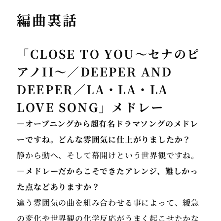
セイ」/「【DS版】ファイナルファンタジーIII」オー
編曲裏話
プニング/「グイン サーガ」/「キングダムハーツ・ピ
アノコレクションズ」/「浅田舞&真央 スケーティン
グ・ミュージック2009-10 カプリース」/「ファイナ
「CLOSE TO YOU〜セナのピ
ルファンタ ジーPIANO OPERA I / II / III、IV / V
アノII〜／DEEPER AND
/ VI、VII / VIII / IX」/「ファイナル ファンタジー
DEEPER／LA・LA・LA
オーケストラアルバム」/「Distant Worlds music
from FINAL FANTASYコンサート」/「memoria!/
LOVE SONG」メドレー
下村陽子25周年ベストアルバム」/Apple
―オープニングから超有名ドラマソングのメドレ
Arcade「ファンタジアン」オーケストラピアニスト
ーですね。どんな雰囲気に仕上がりましたか？
として東京交響楽団、日本フィルハーモニーとの共
静から動へ、そして幕開けという世界観ですね。
演、映画・TVコマーシャル音楽のピアノ演奏レコーデ
ィング、フィギュアスケートの 浅田真央選手がプログ
―メドレーだからこそできたアレンジ、難しかっ
ラムに使用した「カプリース」、NHK朝の連続テレビ
た点などありますか？
小説「梅ちゃん先生」の演奏を担当。
違う雰囲気の曲を組み合わせる事によって、緩急
の変化や世界観の化学反応がうまく起こせたかな