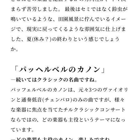
された。2022年10月から12月までNHKラジオ第2に
まらず苦労しました。 最後はセミではなく鈴虫が
おいて、芸術その魅力「19世紀パリ音楽サロンへの
鳴いているような、田園風景に佇んでいるイメー
旅」が13回にわたり放送される。2023年2月シンガポ
ールにて、ファイナルファンタジーピアノリサイタル
ジで、現実に戻ってくるような雰囲気に仕上げま
にソリストとして出演。2024年10月岐阜県で行われた
した、夏(休み？)の終わりという感じでしょう
国民文化祭開会式において、天皇皇后両陛下ご臨席の
か。
中、プッチーニ作曲トゥーランドットより「誰も寝て
はならぬ」の室内楽編曲、ならびにピアノ演奏をす
「パッヘルベルのカノン」
る。
―続いてはクラシックの名曲ですね。
パッフェルベルのカノンは、元々3つのヴァイオリ
現在スクエア・エニックス公式YouTubeにて、ファイ
ナルファンタジー作品等を編曲・演奏。
ンと通奏低音(チェンバロ)のみの曲ですが、様々
https://www.youtube.com/channel/UCMx60HYcw1
な楽器に焦点を当てたチルクラシックコンサート
ならではの、どの楽器も主役というテーマになっ
ています。
桐朋学園芸術短期大学非常勤講師、NHK、読売カルチ
―どの楽器も主役のカノン、楽しみですね。