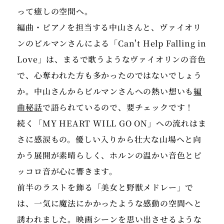
って癒しの空間へ。
編曲・ピアノを担当する中山さんと、ヴァイオリ
ンのビルマンさんによる「Can't Help Falling in
Love」は、まるで歌うようなヴァイオリンの音色
で、心奪われた方も多かったのではないでしょう
か。中山さんからビルマンさんへの熱い想いも
編
曲秘話
で語られているので、要チェックです！
続く「MY HEART WILL GO ON」への流れはま
さに感涙もの。優しい入りから壮大な山場へと向
かう展開が素晴らしく、ホルンの温かい音色とピ
ッコロ音が心に響きます。
前半のラストを飾る「美女と野獣メドレー」で
は、一気に魔法にかかったような感動の空間へと
誘われました。映画シーンを思い出させるような