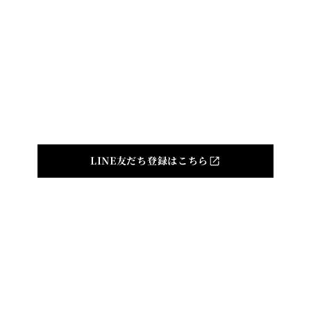
TOP
ABOUT
NEWS
CONCERT
CAST
DIGITAL ALBUM
Produced by
©indi inc. All Rights Reserved.
LINE友だち登録はこちら